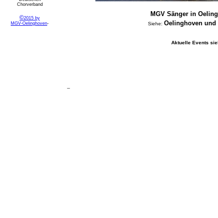
Chorverband
MGV Sänger in Oeling
©
2015 by
Oelinghoven und
MGV-Oelinghoven
-
Siehe:
Aktuelle Eve
nts si
_